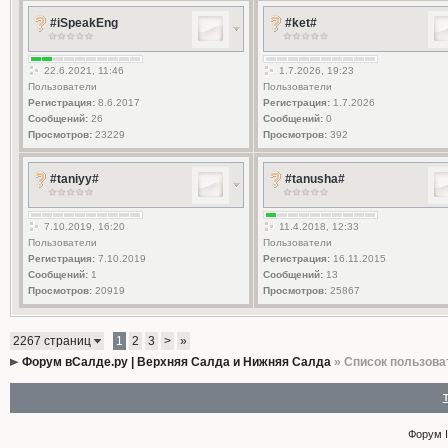
#iSpeakEng
#ket#
22.6.2021, 11:46
1.7.2026, 19:23
Пользователи
Пользователи
Регистрация:
8.6.2017
Регистрация:
1.7.2026
Сообщений:
26
Сообщений:
0
Просмотров:
23229
Просмотров:
392
#taniyy#
#tanusha#
7.10.2019, 16:20
11.4.2018, 12:33
Пользователи
Пользователи
Регистрация:
7.10.2019
Регистрация:
16.11.2015
Сообщений:
1
Сообщений:
13
Просмотров:
20919
Просмотров:
25867
2267 страниц
1
2
3
>
»
Форум вСалде.ру | Верхняя Салда и Нижняя Салда
» Список пользова
Форум