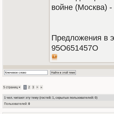
войне (Москва) -
Предложения в э
95О651457О
5 страниц
1
2
3
>
»
1
чел. читают эту тему (гостей: 1, скрытых пользователей: 0)
Пользователей:
0