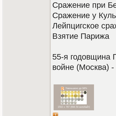
Cражение при Б
Сражение у Кул
Лейпцигское сра
Взятие Парижа
55-я годовщина 
войне (Москва) -
Уменьшено до 94%
1502 x 767 (694.54 килобайт)