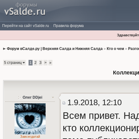
Перейти на сайт vSalde.ru
Правила форума
Здравствуйте
Форум вСалде.ру | Верхняя Салда и Нижняя Салда
»
Кто о чем
»
Разго
5 страниц
1
2
3
>
»
Коллекци
Олег DDjei
1.9.2018, 12:10
Всем привет. На
кто коллекциони
Завсегдатай