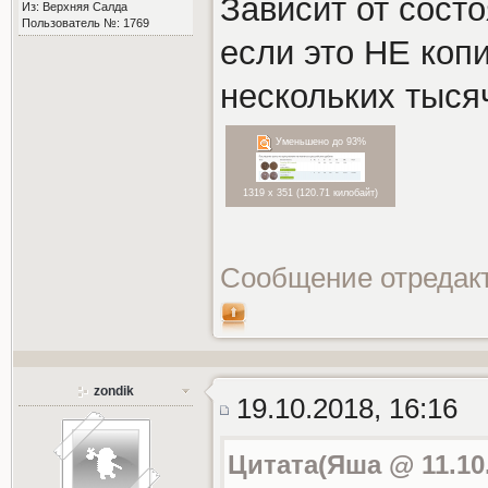
Зависит от сост
Из: Верхняя Салда
Пользователь №: 1769
если это НЕ копи
нескольких тыся
Уменьшено до 93%
1319 x 351 (120.71 килобайт)
Сообщение отредак
zondik
19.10.2018, 16:16
Цитата(Яша @ 11.10.