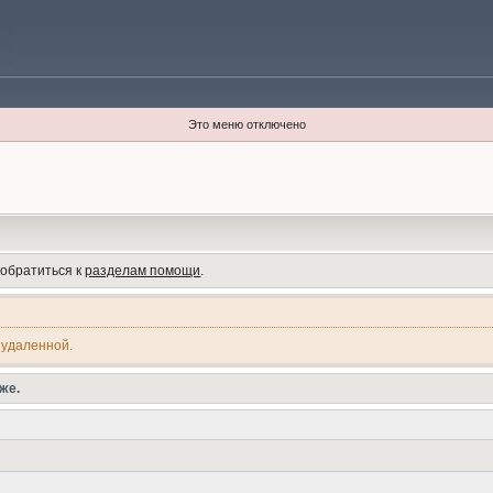
Это меню отключено
 обратиться к
разделам помощи
.
 удаленной.
же.