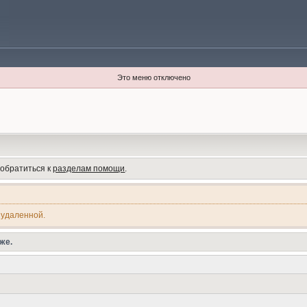
Это меню отключено
 обратиться к
разделам помощи
.
 удаленной.
же.