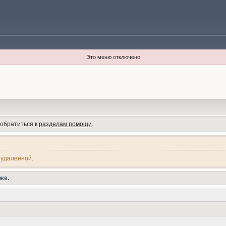
Это меню отключено
 обратиться к
разделам помощи
.
 удаленной.
же.