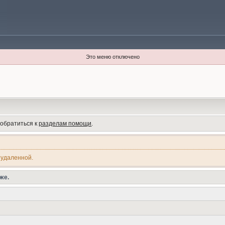
Это меню отключено
 обратиться к
разделам помощи
.
 удаленной.
же.