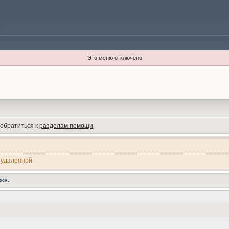
Это меню отключено
 обратиться к
разделам помощи
.
 удаленной.
же.