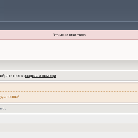
Это меню отключено
 обратиться к
разделам помощи
.
 удаленной.
же.