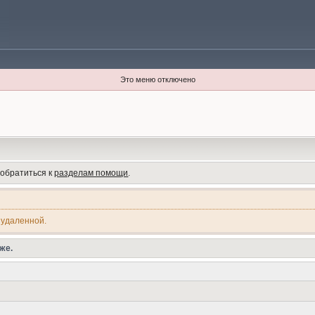
Это меню отключено
 обратиться к
разделам помощи
.
 удаленной.
же.