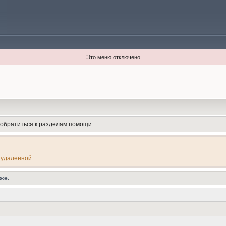
Это меню отключено
 обратиться к
разделам помощи
.
 удаленной.
же.