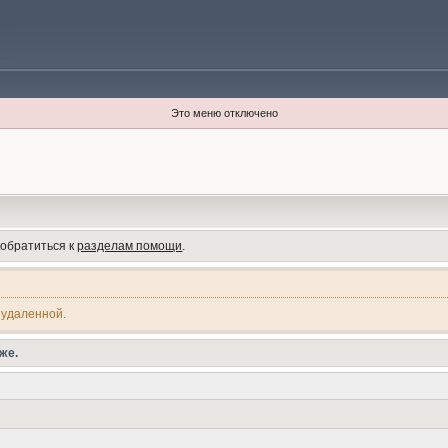
Это меню отключено
 обратиться к
разделам помощи
.
 удаленной.
же.