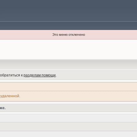
Это меню отключено
 обратиться к
разделам помощи
.
 удаленной.
же.