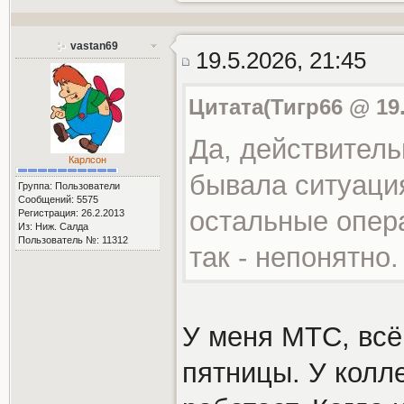
vastan69
19.5.2026, 21:45
Цитата(Тигр66 @ 19.
Да, действитель
Карлсон
бывала ситуация
Группа: Пользователи
Сообщений: 5575
остальные опер
Регистрация: 26.2.2013
Из: Ниж. Салда
Пользователь №: 11312
так - непонятно.
У меня МТС, всё
пятницы. У колл