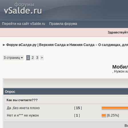
Перейти на сайт vSalde.ru
Правила форума
Здравствуйте
Форум вСалде.ру | Верхняя Салда и Нижняя Салда
»
О салдинцах, дл
3 страниц
1
2
3
>
Мобил
, Нужон 
Опрос
Как вы считаете???
Да ,без инета плохо
[
15
]
Нет и н*** не нужон
[
1
]
[6.25%]
В