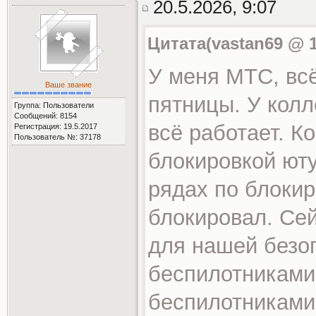
20.5.2026, 9:07
Цитата(vastan69 @ 1
У меня МТС, вс
Ваше звание
пятницы. У колл
Группа: Пользователи
Сообщений: 8154
всё работает. К
Регистрация: 19.5.2017
Пользователь №: 37178
блокировкой юту
рядах по блокир
блокировал. Сей
для нашей безоп
беспилотниками.
беспилотниками