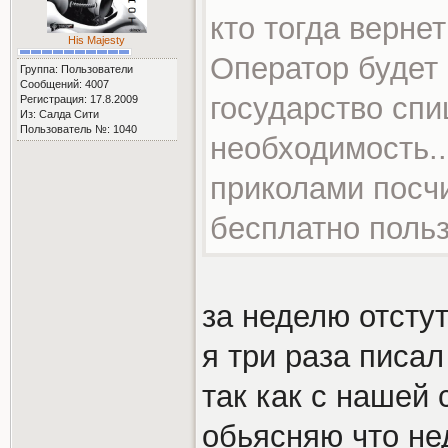
кто тогда верне
His Majesty
Оператор будет 
Группа: Пользователи
Сообщений: 4007
государство спи
Регистрация: 17.8.2009
Из: Салда Сити
Пользователь №: 1040
необходимость..
приколами посчи
бесплатно польз
за неделю отсту
я три раза писал
так как с нашей 
обьясняю что не