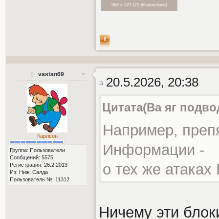
960 x 527 (70.66 килобайт)
vastan69
20.5.2026, 20:38
Цитата(Ва яг подво
Например, преп
Карлсон
Информации -
Группа: Пользователи
Сообщений: 5575
о тех же атаках
Регистрация: 26.2.2013
Из: Ниж. Салда
Пользователь №: 11312
Ничему эти блок