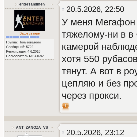
entersandmen
20.5.2026, 22:50
У меня Мегафон 
тяжелому-ни в в 
Ваше звание
Группа: Пользователи
камерой наблюде
Сообщений: 5722
Регистрация: 4.6.2018
хотя 550 рубасо
Пользователь №: 41692
тянут. А вот в ро
цепляю и без пр
через прокси.
ANT_ZANOZA_VS
20.5.2026, 23:12