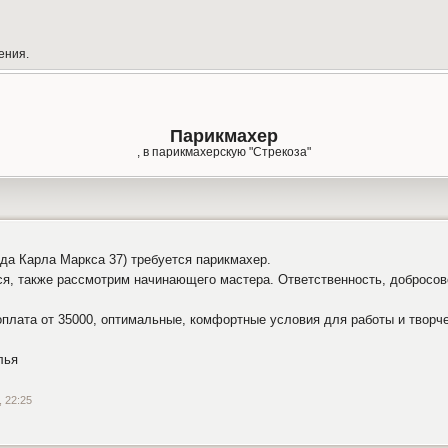
ения.
Парикмахер
, в парикмахерскую "Стрекоза"
лда Карла Маркса 37) требуется парикмахер.
ся, также рассмотрим начинающего мастера. Ответственность, добросов
оплата от 35000, оптимальные, комфортные условия для работы и творче
лья
, 22:25