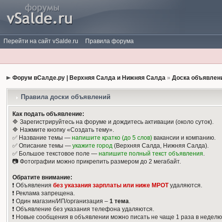
Перейти на сайт vSalde.ru
Правила форума
Форум вСалде.ру | Верхняя Салда и Нижняя Салда
»
Доска объявлен
Правила доски объявлений
Как подать объявление:
🔷 Зарегистрируйтесь на форуме и дождитесь активации (около суток).
🔷 Нажмите кнопку «Создать тему».
✅ Название темы —
напишите кратко (до 5 слов)
вакансии и компанию.
✅ Описание темы —
укажите город
(Верхняя Салда, Нижняя Салда).
✅ Большое текстовое поле —
напишите полный текст объявления
.
📷 Фотографии можно прикрепить размером до 2 мегабайт.
Обратите внимание:
❗️ Объявления
без указания зарплаты или ниже МРОТ
удаляются.
❗️ Реклама запрещена.
❗️ Один магазин/ИП/организация –
1 тема
.
❗️ Объявление без указания телефона удаляются.
❗️ Новые сообщения в объявлении можно писать не чаще 1 раза в неделю