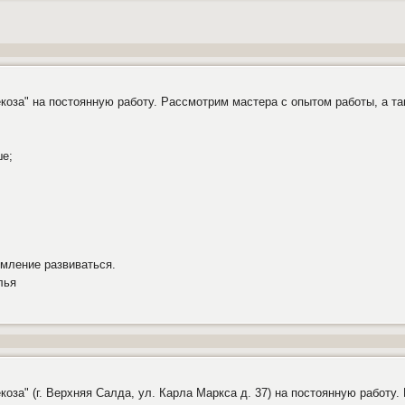
оза" на постоянную работу. Рассмотрим мастера с опытом работы, а т
ше;
емление развиваться.
лья
оза" (г. Верхняя Салда, ул. Карла Маркса д. 37) на постоянную работу