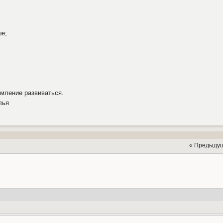
ше;
емление развиваться.
лья
« Предыду