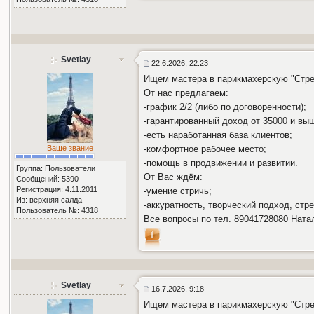
Svetlay
22.6.2026, 22:23
Ищем мастера в парикмахерскую "Стрек
От нас предлагаем:
-график 2/2 (либо по договоренности);
-гарантированный доход от 35000 и вы
-есть наработанная база клиентов;
Ваше звание
-комфортное рабочее место;
-помощь в продвижении и развитии.
Группа: Пользователи
От Вас ждём:
Сообщений: 5390
Регистрация: 4.11.2011
-умение стричь;
Из: верхняя салда
-аккуратность, творческий подход, стр
Пользователь №: 4318
Все вопросы по тел. 89041728080 Ната
Svetlay
16.7.2026, 9:18
Ищем мастера в парикмахерскую "Стрек