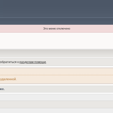
Это меню отключено
 обратиться к
разделам помощи
.
 удаленной.
же.