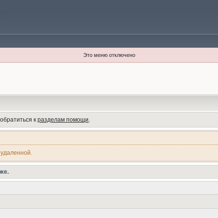
Это меню отключено
 обратиться к
разделам помощи
.
 удаленной.
же.