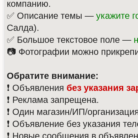
компанию.
✅ Описание темы —
укажите г
Салда).
✅ Большое текстовое поле —
📷 Фотографии можно прикрепи
Обратите внимание:
❗️ Объявления
без указания з
❗️ Реклама запрещена.
❗️ Один магазин/ИП/организаци
❗️ Объявление без указания те
❗️ Новые сообщения в объявлен