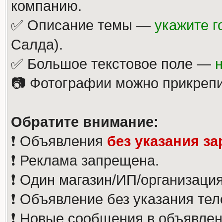
компанию.
✅ Описание темы —
укажите г
Салда).
✅ Большое текстовое поле —
📷 Фотографии можно прикрепи
Обратите внимание:
❗️ Объявления
без указания з
❗️ Реклама запрещена.
❗️ Один магазин/ИП/организаци
❗️ Объявление без указания те
❗️ Новые сообщения в объявлен