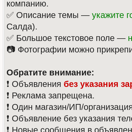
компанию.
✅ Описание темы —
укажите г
Салда).
✅ Большое текстовое поле —
📷 Фотографии можно прикрепи
Обратите внимание:
❗️ Объявления
без указания з
❗️ Реклама запрещена.
❗️ Один магазин/ИП/организаци
❗️ Объявление без указания те
❗️ Новые сообщения в объявлен