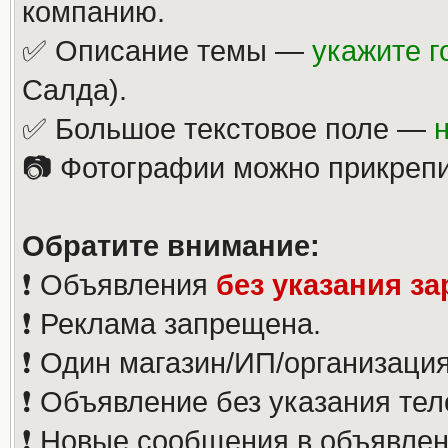
компанию.
✅ Описание темы —
укажите г
Салда).
✅ Большое текстовое поле —
📷 Фотографии можно прикрепи
Обратите внимание:
❗️ Объявления
без указания з
❗️ Реклама запрещена.
❗️ Один магазин/ИП/организаци
❗️ Объявление без указания те
❗️ Новые сообщения в объявлен