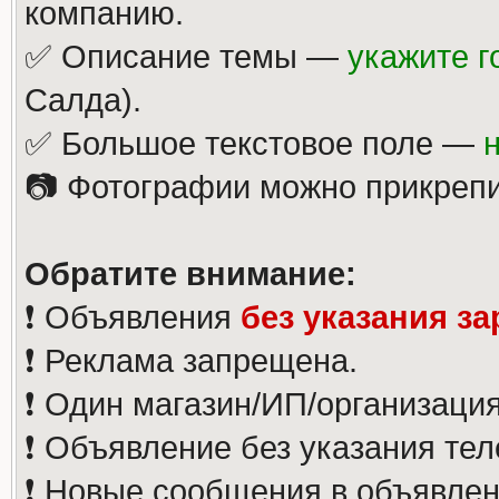
компанию.
✅ Описание темы —
укажите г
Салда).
✅ Большое текстовое поле —
📷 Фотографии можно прикрепи
Обратите внимание:
❗️ Объявления
без указания з
❗️ Реклама запрещена.
❗️ Один магазин/ИП/организаци
❗️ Объявление без указания те
❗️ Новые сообщения в объявлен