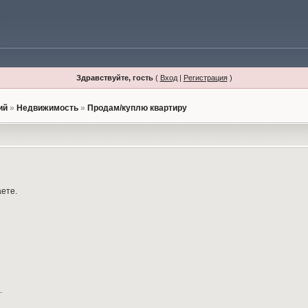
Здравствуйте, гость
(
Вход
|
Регистрация
)
ий
»
Недвижимость
»
Продам/куплю квартиру
аете.
.