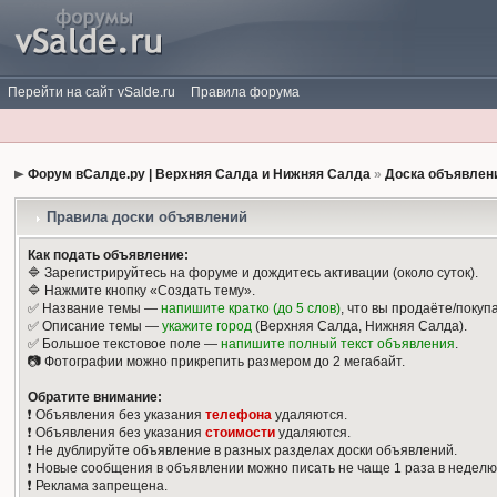
Перейти на сайт vSalde.ru
Правила форума
Форум вСалде.ру | Верхняя Салда и Нижняя Салда
»
Доска объявлен
Правила доски объявлений
Как подать объявление:
🔷 Зарегистрируйтесь на форуме и дождитесь активации (около суток).
🔷 Нажмите кнопку «Создать тему».
✅ Название темы —
напишите кратко (до 5 слов)
, что вы продаёте/покуп
✅ Описание темы —
укажите город
(Верхняя Салда, Нижняя Салда).
✅ Большое текстовое поле —
напишите полный текст объявления
.
📷 Фотографии можно прикрепить размером до 2 мегабайт.
Обратите внимание:
❗️ Объявления без указания
телефона
удаляются.
❗️ Объявления без указания
стоимости
удаляются.
❗️ Не дублируйте объявление в разных разделах доски объявлений.
❗️ Новые сообщения в объявлении можно писать не чаще 1 раза в неделю
❗️ Реклама запрещена.