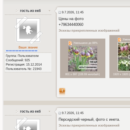
гость из екб
9.7.2026, 11:45
Цены на фото
+79634440060
Эскизы прикрепленных изображений
Умень
Уменьшено до 88%
Ваше звание
Группа: Пользователи
Сообщений: 925
Регистрация: 15.12.2014
Пользователь №: 21943
801 x 697 (108.69 килобайт)
1920 x 1920 
гость из екб
9.7.2026, 11:45
Персидский черный, фото с инета.
Эскизы прикрепленных изображений