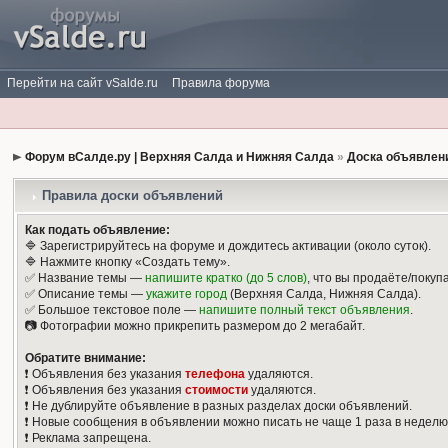
Перейти на сайт vSalde.ru
Правила форума
Форум вСалде.ру | Верхняя Салда и Нижняя Салда
»
Доска объявлен
Правила доски объявлений
Как подать объявление:
🔷 Зарегистрируйтесь на форуме и дождитесь активации (около суток).
🔷 Нажмите кнопку «Создать тему».
✅ Название темы —
напишите кратко (до 5 слов)
, что вы продаёте/покуп
✅ Описание темы —
укажите город
(Верхняя Салда, Нижняя Салда).
✅ Большое текстовое поле —
напишите полный текст объявления
.
📷 Фотографии можно прикрепить размером до 2 мегабайт.
Обратите внимание:
❗️ Объявления без указания
телефона
удаляются.
❗️ Объявления без указания
стоимости
удаляются.
❗️ Не дублируйте объявление в разных разделах доски объявлений.
❗️ Новые сообщения в объявлении можно писать не чаще 1 раза в неделю
❗️ Реклама запрещена.