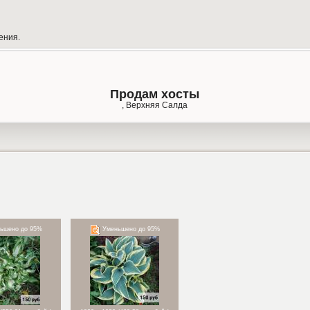
ения.
Продам хосты
, Верхняя Салда
ьшено до 95%
Уменьшено до 95%