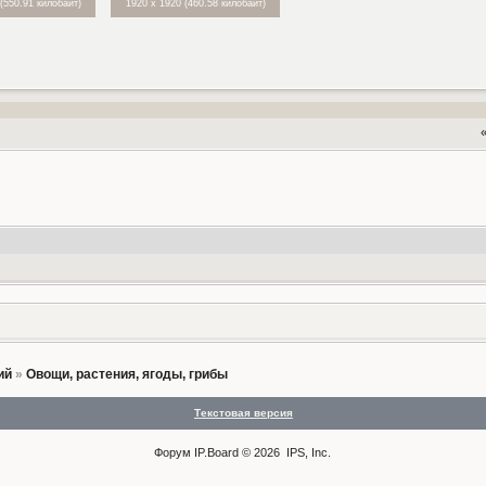
(550.91 килобайт)
1920 x 1920 (460.58 килобайт)
ий
»
Овощи, растения, ягоды, грибы
Текстовая версия
Форум
IP.Board
© 2026
IPS, Inc
.