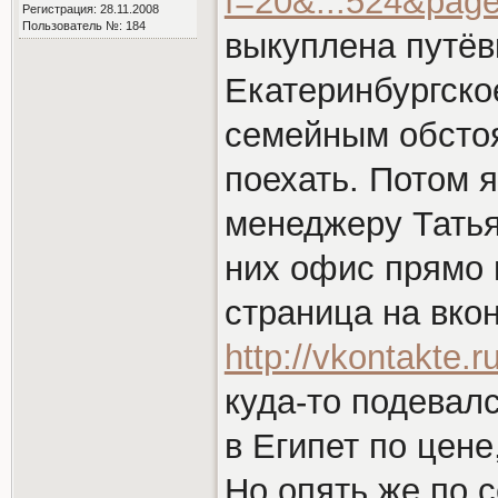
f=20&...524&pag
Регистрация: 28.11.2008
Пользователь №: 184
выкуплена путёв
Екатеринбургско
семейным обстоя
поехать. Потом я
менеджеру Татья
них офис прямо 
страница на вко
http://vkontakte.
куда-то подевал
в Египет по цене
Но опять же по 