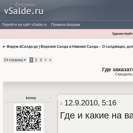
Перейти на сайт vSalde.ru
Правила форума
Здравствуйте
Форум вСалде.ру | Верхняя Салда и Нижняя Салда
»
О салдинцах, дл
14 страниц
1
2
3
>
»
Где заказа
, Скандалы,
kenny
12.9.2010, 5:16
Где и какие на 