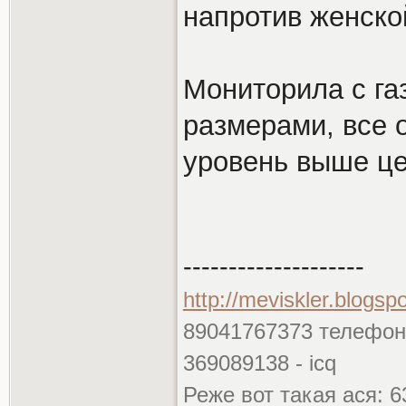
напротив женск
Мониторила с га
размерами, все
уровень выше це
--------------------
http://meviskler.blogsp
89041767373 телефон
369089138 - icq
Реже вот такая ася: 