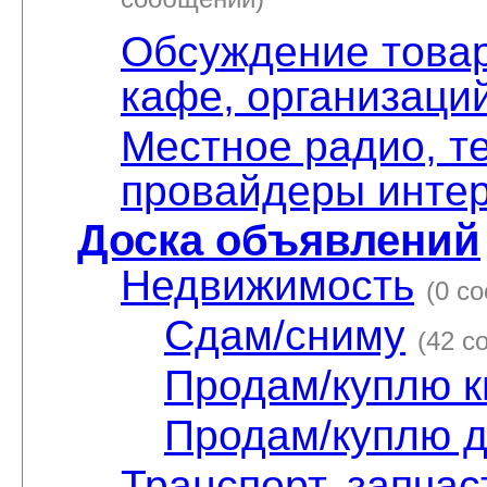
сообщений)
Обсуждение товаро
кафе, организаци
Местное радио, те
провайдеры инте
Доска объявлений
Недвижимость
(0 с
Сдам/сниму
(42 с
Продам/куплю к
Продам/куплю д
Транспорт, запчас