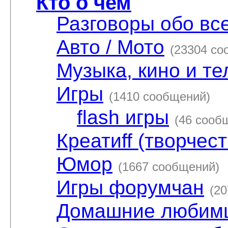
Кто о чем
Разговоры обо вс
Авто / Мото
(23304 со
Музыка, кино и т
Игры
(1410 сообщений)
flash игры
(46 сооб
Креатиff (творчес
Юмор
(1667 сообщений)
Игры форумчан
(2
Домашние любим